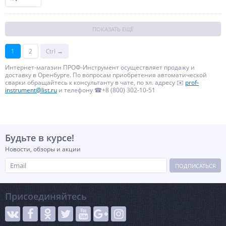
ПОКАЗАТЬ ЕЩЁ
1
2
Ctrl →
Интернет-магазин ПРОФ-Инструмент осуществляет продажу и
доставку в Оренбурге. По вопросам приобретения автоматической
сварки обращайтесь к консультанту в чате, по эл. адресу ✉️
prof-
instrument@list.ru
и телефону ☎+8 (800) 302-10-51
Будьте в курсе!
Новости, обзоры и акции
ПОДПИСАТЬСЯ
Присоединяйтесь