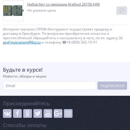
Набор бит со сверлами Kraftool 26156-H40
Не указана цена
Интернет-магазин ПРОФ-Инструмент осуществляет продажу и
доставку в Оренбурге. По вопросам приобретения оснастки и
приспособлений обращайтесь к консультанту в чате, по эл. адресу ✉️
prof-instrument@list.ru
и телефону ☎+8 (800) 302-10-51
Будьте в курсе!
Новости, обзоры и акции
ПОДПИСАТЬСЯ
Присоединяйтесь
Способы оплаты