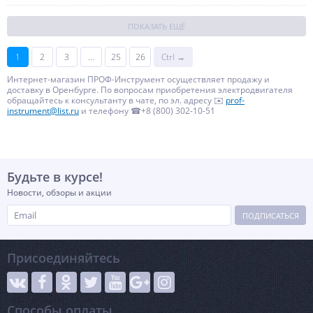
ПОКАЗАТЬ ЕЩЁ
1
2
3
...
25
26
Ctrl →
Интернет-магазин ПРОФ-Инструмент осуществляет продажу и
доставку в Оренбурге. По вопросам приобретения электродвигателя
обращайтесь к консультанту в чате, по эл. адресу ✉️
prof-
instrument@list.ru
и телефону ☎+8 (800) 302-10-51
Будьте в курсе!
Новости, обзоры и акции
ПОДПИСАТЬСЯ
Присоединяйтесь
Способы оплаты