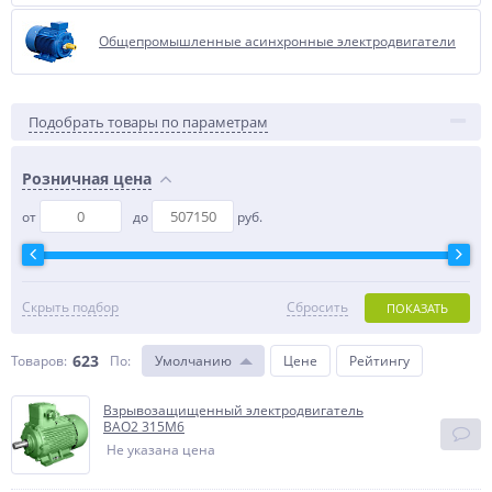
Общепромышленные асинхронные электродвигатели
Подобрать товары по параметрам
Розничная цена
от
до
руб.
Скрыть подбор
Сбросить
ПОКАЗАТЬ
623
Товаров:
По
:
Умолчанию
Цене
Рейтингу
Взрывозащищенный электродвигатель
BAO2 315M6
Не указана цена