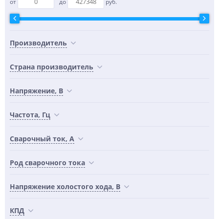
от
до
руб.
Производитель
Страна производитель
Напряжение, В
Частота, Гц
Сварочный ток, А
Род сварочного тока
Напряжение холостого хода, В
КПД