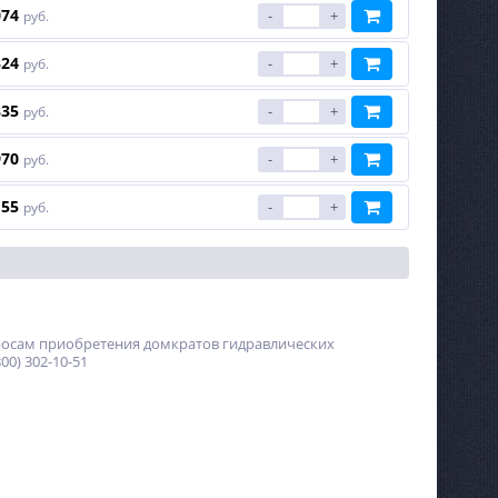
074
-
+
руб.
324
-
+
руб.
835
-
+
руб.
970
-
+
руб.
155
-
+
руб.
росам приобретения домкратов гидравлических
0) 302-10-51