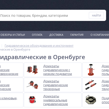
ОБЗОРЫ И СТАТЬИ
ОПЛАТА
ДОСТАВКА
ГАРАНТИЯ
О КОМПАНИ
Гидравлическое оборудование и инструмент
ческие в Оренбурге
идравлические в Оренбурге
ы
Домкраты
Дом
ческие
гидравлические с
гидр
сверхнизкие
низким подхватом
пол
ы
Домкраты
Дом
ческие
гидравлические
гидр
ические
тензорные
тян
Домкраты
 клиновые,
Под
универсальные
опо
гидравлические