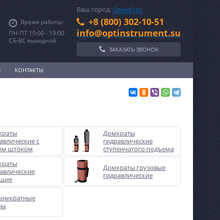
Ваш город:
Оренбург
+8 (800) 302-10-51
Время работы:
info@optinstrument.su
ПН-ПТ 10:00 - 19:00
СБ-ВС выходной
ЗАКАЗАТЬ ЗВОНОК
И
КОНТАКТЫ
краты
Домкраты
авлические с
гидравлические
ым штоком
ступенчатого подъема
краты
Домкраты грузовые
авлические
гидравлические
ущие
домкратные
ры