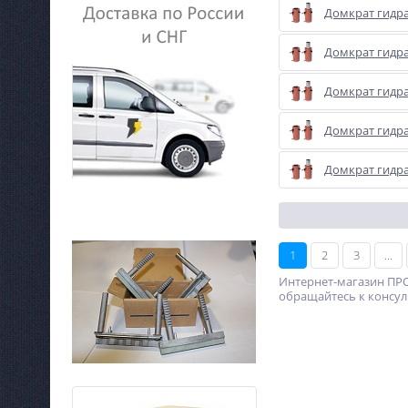
Домкрат гидр
Домкрат гидр
Домкрат гидр
Домкрат гидр
Домкрат гидр
1
2
3
...
Интернет-магазин ПРО
обращайтесь к консуль