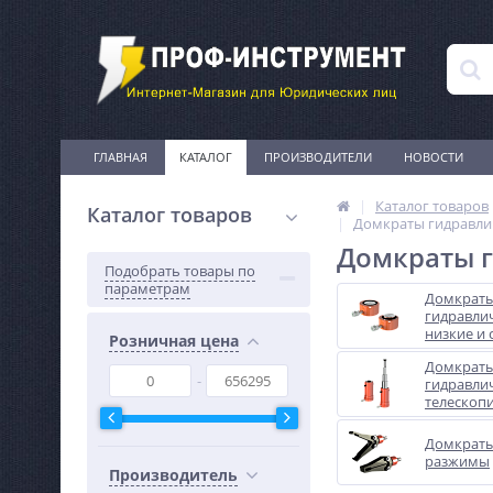
ГЛАВНАЯ
КАТАЛОГ
ПРОИЗВОДИТЕЛИ
НОВОСТИ
Каталог товаров
Каталог товаров
Домкраты гидравли
Домкраты г
Подобрать товары по
параметрам
Домкрат
гидравли
низкие и 
Розничная цена
Домкрат
гидравли
телескоп
Домкраты
разжимы
Производитель