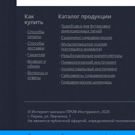
Как
Каталог продукции
купить
Трамбовки для футеровки
индукционных печей
Способы
оплаты
Съемники гидравлические
Способы
Мультипликатор усилия
доставки
(крутящего момента)
Гарантия
Резьбонарезные манипуляторы
Возврат и
Пневматический инструмент
обмен
Хонинговальный инструмент
Вопросы и
Гайковерты гидравлические
ответы
Гидравлические цилиндры
© Интернет-магазин ПРОФ-Инструмент, 2026
г. Пермь, ул. Левченко, 1
Не является публичной офертой, определяемой положениям