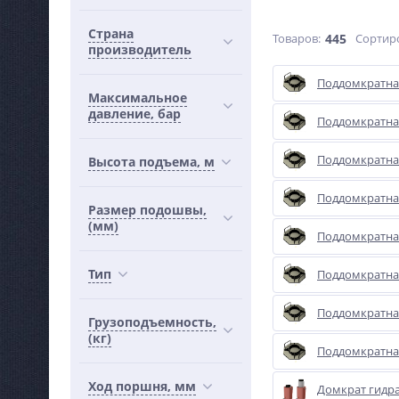
Страна
Товаров:
445
Сортир
производитель
Поддомкратна
Максимальное
давление, бар
Поддомкратна
Поддомкратна
Высота подъема, м
Поддомкратна
Размер подошвы,
(мм)
Поддомкратна
Тип
Поддомкратна
Поддомкратна
Грузоподъемность,
(кг)
Поддомкратна
Ход поршня, мм
Домкрат гидр