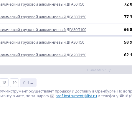
72 
авлический грузовой алюминиевый ДГА50П50
77 
авлический грузовой алюминиевый ДГА30П150
66 
авлический грузовой алюминиевый ДГА30П100
58 
авлический грузовой алюминиевый ДГА30П50
62 
авлический грузовой алюминиевый ДГА20П150
ПОКАЗАТЬ ЕЩЁ
18
19
Ctrl →
Ф-Инструмент осуществляет продажу и доставку в Оренбурге. По воп
танту в чате, по эл. адресу ✉️
prof-instrument@list.ru
и телефону ☎+8 (80