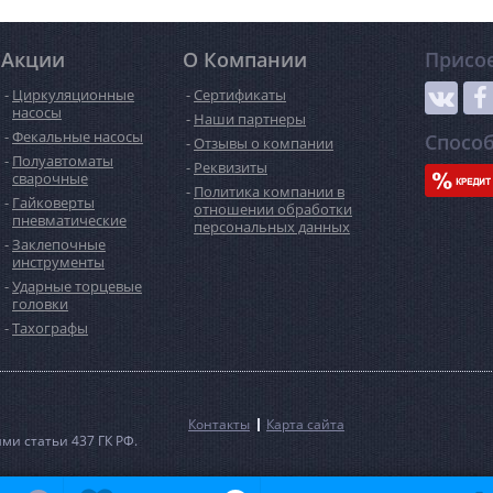
Акции
О Компании
Присо
Циркуляционные
Сертификаты
насосы
Наши партнеры
Фекальные насосы
Спосо
Отзывы о компании
Полуавтоматы
Реквизиты
сварочные
Политика компании в
Гайковерты
отношении обработки
пневматические
персональных данных
Заклепочные
инструменты
Ударные торцевые
головки
Тахографы
Контакты
Карта сайта
и статьи 437 ГК РФ.