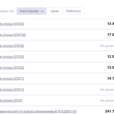
овать по
:
Умолчанию
Цене
Рейтингу
13 
я опора ОПД50
17 
я опора ОПД100
я опора ОПД30
Не указа
12 
я опора ОПД35
13 
я опора ОПД20
14 
я опора ОПД15
я опора ОПД10
Не указа
я опора ОПД5
Не указа
241 
авлический грузовой алюминиевый ДГА200П150