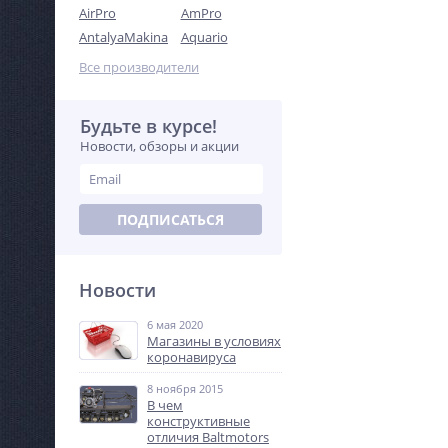
AirPro
AmPro
AntalyaMakina
Aquario
Все производители
Будьте в курсе!
Новости, обзоры и акции
ПОДПИСАТЬСЯ
Новости
6 мая 2020
Магазины в условиях
коронавируса
8 ноября 2015
В чем
конструктивные
отличия Baltmotors