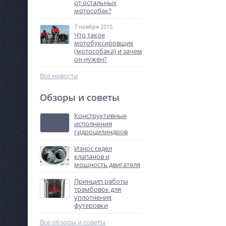
от остальных
мотособак?
7 ноября 2015
Что такое
мотобуксировщик
(мотособака) и зачем
он нужен?
Все новости
Обзоры и советы
Конструктивные
исполнения
гидроцилиндров
Износ седел
клапанов и
мощность двигателя
Принцип работы
трамбовок для
уплотнения
футеровки
Все обзоры и советы