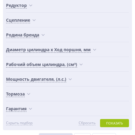
Редуктор
Сцепление
Родина бренда
Диаметр цилиндра х Ход поршня, мм
Рабочий объем цилиндра, (см³)
Мощность двигателя, (л.с.)
Тормоза
Гарантия
Скрыть подбор
Сбросить
ПОКАЗАТЬ