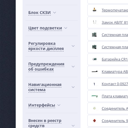
Термопечатаю
Блок СКЗИ
Замок АВЛГ 816
Цвет подсветки
Системная плат
Регулировка
Системная плат
яркости дисплея
Батарейка CR1
Предупреждения
об ошибках
Клавиатура АВ
Контакт 0-092
Навигационная
система
Плата клавиат
Интерфейсы
Соединитель A
Внесен в реестр
Соединитель 9
средств