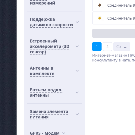
измерений
Соединитель 9
Соединитель 9
Поддержка
датчиков скорости
Встроенный
акселерометр (3D
1
2
Ctrl →
сенсор)
Интернет-магазин ПРО
консультанту в чате, п
Антенны в
комплекте
Разъем подкл.
антенны
Замена элемента
питания
GPRS - модем