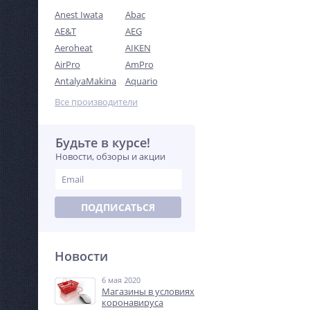
Anest Iwata
Abac
AE&T
AEG
Aeroheat
AIKEN
AirPro
AmPro
AntalyaMakina
Aquario
Все производители
Будьте в курсе!
Новости, обзоры и акции
ПОДПИСАТЬСЯ
Новости
6 мая 2020
Магазины в условиях
коронавируса