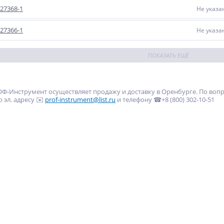
27368-1
Не указа
27366-1
Не указа
ПОКАЗАТЬ ЕЩЁ
Ф-Инструмент осуществляет продажу и доставку в Оренбурге. По воп
о эл. адресу ✉️
prof-instrument@list.ru
и телефону ☎+8 (800) 302-10-51