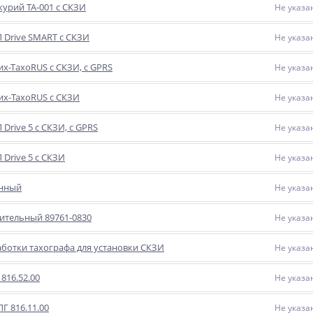
урий ТА-001 с СКЗИ
Не указа
 Drive SMART с СКЗИ
Не указа
х-ТахоRUS с СКЗИ, с GPRS
Не указа
их-TaxoRUS с СКЗИ
Не указа
Drive 5 с СКЗИ, с GPRS
Не указа
 Drive 5 с СКЗИ
Не указа
енный
Не указа
ительный 89761-0830
Не указа
ботки тахографа для установки СКЗИ
Не указа
 816.52.00
Не указа
Г 816.11.00
Не указа