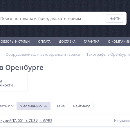
ОБЗОРЫ И СТАТЬИ
ОПЛАТА
ДОСТАВКА
ГАРАНТИЯ
О КОМПАНИ
Оборудование для автосервиса и гаража
Тахографы в Оренбург
в Оренбурге
 и
жности
вать по
:
Умолчанию
Цене
Рейтингу
курий ТА-001" с СКЗИ, с GPRS
Не указа