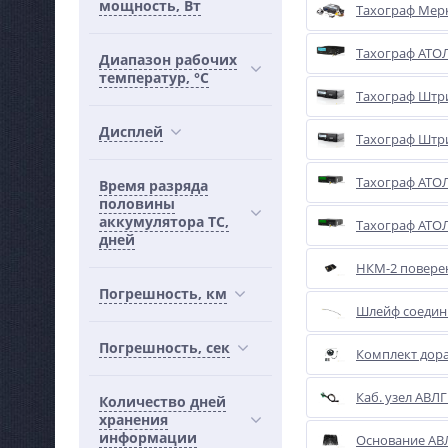
мощность, Вт
Тахограф Мерк
Тахограф АТОЛ
Диапазон рабочих
температур, °С
Тахограф Штри
Дисплей
Тахограф Штр
Тахограф АТОЛ 
Время разряда
половины
аккумулятора ТС,
Тахограф АТОЛ
дней
НКМ-2 повер
Погрешность, км
Шлейф соедин
Погрешность, сек
Комплект дора
Каб. узел АВЛГ
Количество дней
хранения
информации
Основание АВЛ