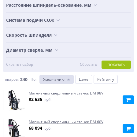
Расстояние шпиндель-основание, мм
Система подачи СОЖ
Скорость шпинделя
Диаметр сверла, мм
Скрыть подбор
Сбросить
ПОКАЗАТЬ
240
Товаров:
По
:
Умолчанию
Цене
Рейтингу
Магнитный сверлильный станок DM 98V
92 635
руб.
Магнитный сверлильный станок DM 60V
68 094
руб.