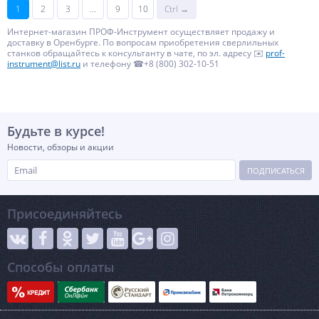
1
2
3
...
9
10
Ctrl →
Интернет-магазин ПРОФ-Инструмент осуществляет продажу и
доставку в Оренбурге. По вопросам приобретения сверлильных
станков обращайтесь к консультанту в чате, по эл. адресу ✉️
prof-
instrument@list.ru
и телефону ☎+8 (800) 302-10-51
Будьте в курсе!
Новости, обзоры и акции
ПОДПИСАТЬСЯ
Присоединяйтесь
Способы оплаты