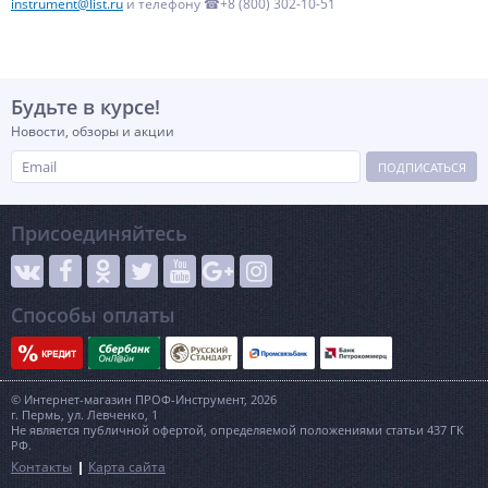
instrument@list.ru
и телефону ☎+8 (800) 302-10-51
Будьте в курсе!
Новости, обзоры и акции
ПОДПИСАТЬСЯ
Присоединяйтесь
Способы оплаты
© Интернет-магазин ПРОФ-Инструмент, 2026
г. Пермь, ул. Левченко, 1
Не является публичной офертой, определяемой положениями статьи 437 ГК
РФ.
Контакты
Карта сайта