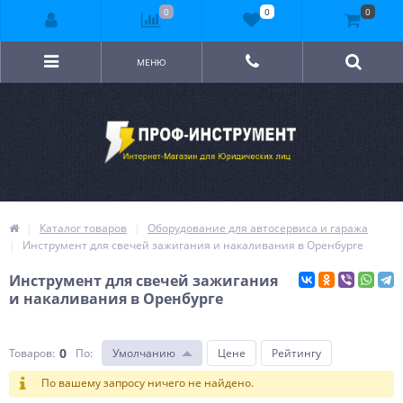
0
0
0
МЕНЮ
Каталог товаров
Оборудование для автосервиса и гаража
Инструмент для свечей зажигания и накаливания в Оренбурге
Инструмент для свечей зажигания
и накаливания в Оренбурге
0
Товаров:
По
:
Умолчанию
Цене
Рейтингу
По вашему запросу ничего не найдено.