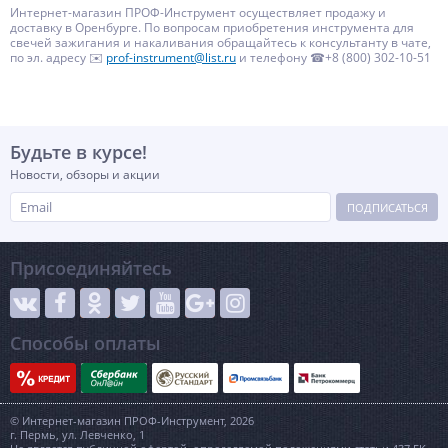
Интернет-магазин ПРОФ-Инструмент осуществляет продажу и
доставку в Оренбурге. По вопросам приобретения инструмента для
свечей зажигания и накаливания обращайтесь к консультанту в чате,
по эл. адресу ✉️
prof-instrument@list.ru
и телефону ☎+8 (800) 302-10-51
Будьте в курсе!
Новости, обзоры и акции
ПОДПИСАТЬСЯ
Присоединяйтесь
Способы оплаты
© Интернет-магазин ПРОФ-Инструмент, 2026
г. Пермь, ул. Левченко, 1