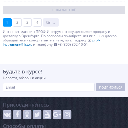
ПОКАЗАТЬ ЕЩЁ
1
2
3
4
Ctrl →
Интернет-магазин ПРОФ-Инструмент осуществляет продажу и
доставку в Оренбурге. По вопросам приобретения пильных дисков
обращайтесь к консультанту в чате, по эл. адресу ✉️
prof-
instrument@list.ru
и телефону ☎+8 (800) 302-10-51
Будьте в курсе!
Новости, обзоры и акции
ПОДПИСАТЬСЯ
Присоединяйтесь
Способы оплаты