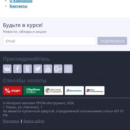
О Компании
Контакты
Будьте в курсе!
Новости, обзоры и акции
ПОДПИСАТЬСЯ
Присоединяйтесь
Способы оплаты
© Интернет-магазин ПРОФ-Инструмент, 2026
г. Пермь, ул. Левченко, 1
Не является публичной офертой, определяемой положениями статьи 437 ГК
РФ.
Контакты
Карта сайта